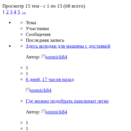
Просмотр 15 тем - с 1 по 15 (68 всего)
1
2
3
4
5
→
Тема
Участники
Сообщения
Последняя запись
Здесь колодки для машины с доставкой
Автор:
sonnick84
1
1
6 дней, 17 часов назад
sonnick84
Где можно подобрать пансионат легко
Автор:
sonnick84
1
1