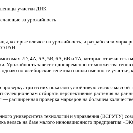
вечающие за урожайность
ы, которые влияют на урожайность, и разработали маркеры
СО РАН.
осомах 2D, 4A, 5A, 5B, 6A, 6B и 7A, которые отвечают за ма
ки. Урожайность зависит одновременно от множества генов и
, однако новосибирские генетики нашли именно те участки, 
проверку: три из них показали устойчивую связь с массой 
ят селекционерам отбирать перспективные растения на ранни
 — расширенная проверка маркеров на большем количестве 
енного университета технологий и управления (ВСГУТУ) со
тка велась на базе малого инновационного предприятия «ЭК