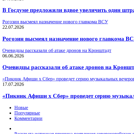
В Госдуме предложили вдвое увеличить один штр
Рогозин высмеял назначение нового главкома ВСУ
22.07.2026
Рогозин высмеял назначение нового главкома В
Очевидцы рассказали об атаке дронов на Кронштадт
06.06.2026
Очевидцы рассказали об атаке дронов на Кронш
«Пикник Афиши х Сбер» проведет серию музыкальных вечеров
17.07.2026
«Пикник Афиши х Сбер» проведет серию музыкал
Новые
Популярные
Комментарии
Раскрыта истинная причина появления северокорейских 