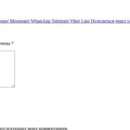
nger
Messenger
WhatsApp
Telegram
Viber
Line
Поделиться через 
ечены
*
ля последующих моих комментариев.