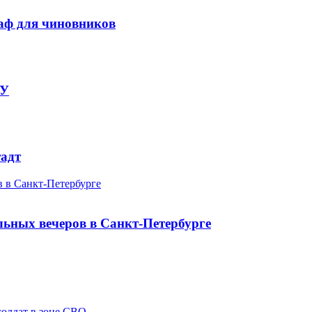
аф для чиновников
СУ
тадт
 в Санкт-Петербурге
ьных вечеров в Санкт-Петербурге
солдат в зоне СВО