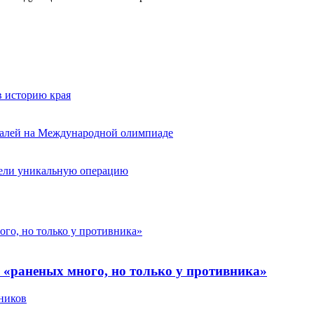
в историю края
едалей на Международной олимпиаде
вели уникальную операцию
ого, но только у противника»
 «раненых много, но только у противника»
ников