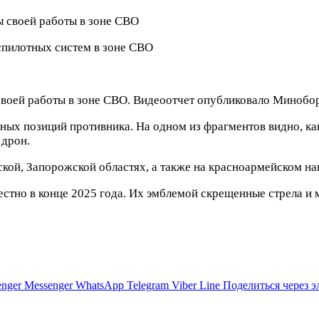
пилотных систем в зоне СВО
своей работы в зоне СВО. Видеоотчет опубликовало Минобор
ых позиций противника. На одном из фрагментов видно, как
 дрон.
ской, Запорожской областях, а также на красноармейском н
естно в конце 2025 года. Их эмблемой скрещенные стрела и 
nger
Messenger
WhatsApp
Telegram
Viber
Line
Поделиться через 