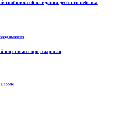
ой сообщила об ожидании десятого ребенка
город выросло
ий портовый город выросло
к Европе