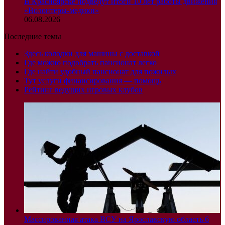
В Красноярске подведут итоги 10 лет работы движения
«Волонтеры-медики»
06.08.2026
Последние темы
Здесь колодки для машины с доставкой
Где можно подобрать пансионат легко
Где найти удобный пансионат для пожилых
Тут услуги финансирования — помощь
Рейтинг ведущих игровых клубов
Массированная атака ВСУ на Ярославскую область 6