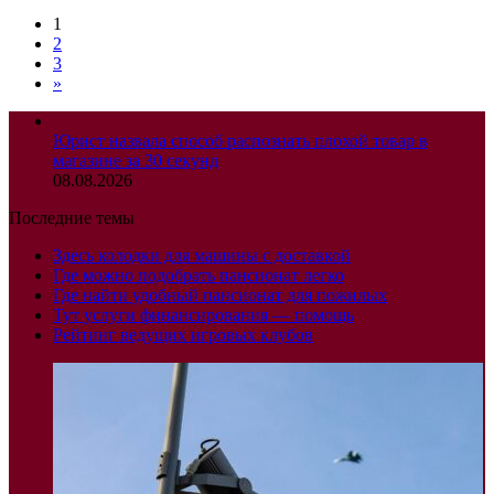
1
2
3
»
Юрист назвала способ распознать плохой товар в
магазине за 30 секунд
08.08.2026
Последние темы
Здесь колодки для машины с доставкой
Где можно подобрать пансионат легко
Где найти удобный пансионат для пожилых
Тут услуги финансирования — помощь
Рейтинг ведущих игровых клубов