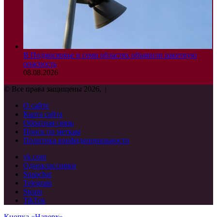
В Подмосковье и семи областях объявили ракетную
опасность
08.08.2026
© Все права защищены 2026, |
О сайте
Карта сайта
Обратная связь
Поиск по меткам
Политика конфиденциальности
vk.com
Одноклассники
Snapchat
Telegram
Steam
TikTok
Кнопка «Наверх»