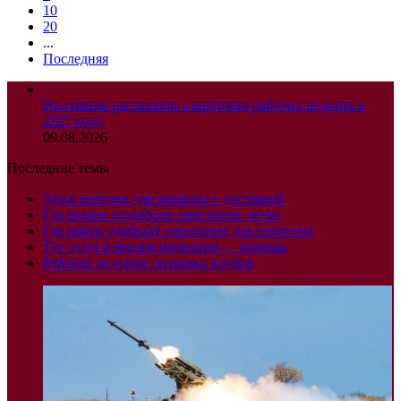
10
20
...
Последняя
Россиянам рассказали о коротких рабочих неделях в
2027 году
09.08.2026
Последние темы
Здесь колодки для машины с доставкой
Где можно подобрать пансионат легко
Где найти удобный пансионат для пожилых
Тут услуги финансирования — помощь
Рейтинг ведущих игровых клубов