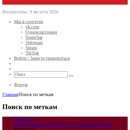
Воскресенье, 9 августа 2026
Мы в соцсетях
vk.com
Одноклассники
Snapchat
Telegram
Steam
TikTok
Войти / Зарегистрироваться
Случайная
статья
Sidebar
Поиск
Форум
Главная
/
Поиск по меткам
Поиск по меткам
Общество
Юрист развеял миф о работе на декретной ставке
09.08.2026