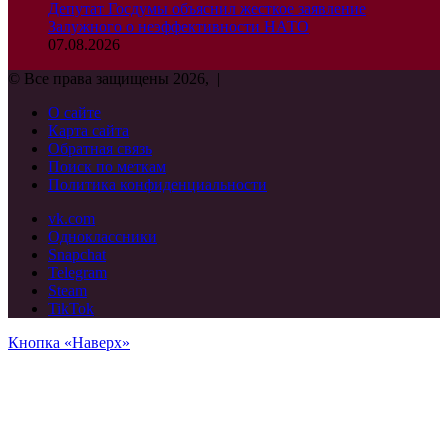
Депутат Госдумы объяснил жесткое заявление
Залужного о неэффективности НАТО
07.08.2026
© Все права защищены 2026, |
О сайте
Карта сайта
Обратная связь
Поиск по меткам
Политика конфиденциальности
vk.com
Одноклассники
Snapchat
Telegram
Steam
TikTok
Кнопка «Наверх»