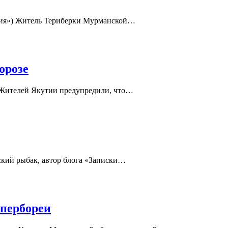
ссия») Житель Териберки Мурманской…
орозе
) Жителей Якутии предупредили, что…
ский рыбак, автор блога «Записки…
ипербореи