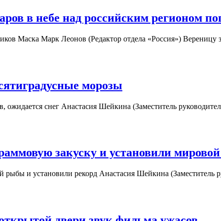
ров в небе над российским регионом по
ников Маска Марк Леонов (Редактор отдела «Россия») Вереницу
есятиградусные морозы
ов, ожидается снег Анастасия Шейкина (Заместитель руководите
раммовую закуску и установили мировой
й рыбы и установили рекорд Анастасия Шейкина (Заместитель 
 открытой двери звук фильма ужасов