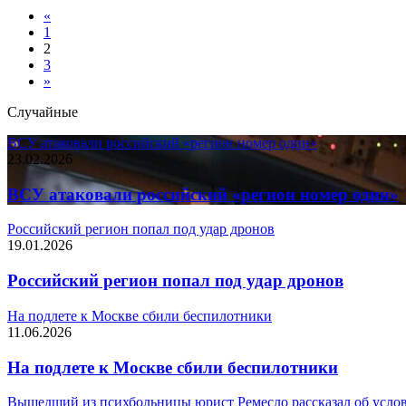
«
1
2
3
»
Случайные
ВСУ атаковали российский «регион номер один»
23.02.2026
ВСУ атаковали российский «регион номер один»
Российский регион попал под удар дронов
19.01.2026
Российский регион попал под удар дронов
На подлете к Москве сбили беспилотники
11.06.2026
На подлете к Москве сбили беспилотники
Вышедший из психбольницы юрист Ремесло рассказал об усло