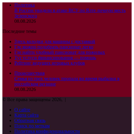
Политика
В России увидели в атаке ВСУ по Ялте личную месть
Зеленского
08.08.2026
Последние темы
Здесь колодки для машины с доставкой
Где можно подобрать пансионат легко
Где найти удобный пансионат для пожилых
Тут услуги финансирования — помощь
Рейтинг ведущих игровых клубов
Происшествия
Семья из трех человек пропала во время рыбалки в
российском регионе
08.08.2026
© Все права защищены 2026, |
О сайте
Карта сайта
Обратная связь
Поиск по меткам
Политика конфиденциальности