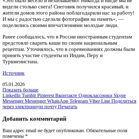
«Это было весело и незабываемо! Никогда и нигде мы не
видели столько снега! Снеговик получился красивый, и
жители домов этого района поблагодарили нас за работу!
И мы с радостью сделали фотографии на память», —
поделились своими впечатлениями молодые люди.
Ранее сообщалось, что в России иностранным студентам
предстояло сварить каши по своим национальным
рецептам. Уточнялось, что в соревнованиях должны были
принять участие студенты из Индии, Перу и
Туркменистана.
Источник
05.01.2026
Показать больше
LinkedIn
Tumblr
Pinterest
Вконтакте
Одноклассники
Skype
Messenger
Messenger
WhatsApp
Telegram
Viber
Line
Поделиться
через электронную почту
Печатать
Добавить комментарий
Ваш адрес email не будет опубликован.
Обязательные поля
помечены
*