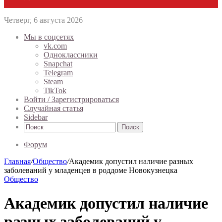
Четверг, 6 августа 2026
Мы в соцсетях
vk.com
Одноклассники
Snapchat
Telegram
Steam
TikTok
Войти / Зарегистрироваться
Случайная статья
Sidebar
Поиск
Форум
Главная
/
Общество
/
Академик допустил наличие разных
заболеваний у младенцев в роддоме Новокузнецка
Общество
Академик допустил наличие
разных заболеваний у