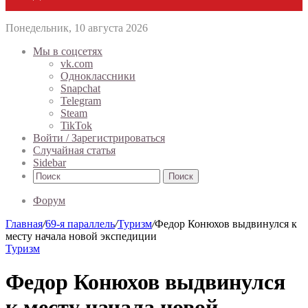
Понедельник, 10 августа 2026
Мы в соцсетях
vk.com
Одноклассники
Snapchat
Telegram
Steam
TikTok
Войти / Зарегистрироваться
Случайная статья
Sidebar
Поиск
Форум
Главная
/
69-я параллель
/
Туризм
/
Федор Конюхов выдвинулся к
месту начала новой экспедиции
Туризм
Федор Конюхов выдвинулся
к месту начала новой