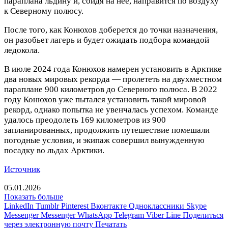
параплана льдину и, сойдя на нее, направится по воздуху
к Северному полюсу.
После того, как Конюхов доберется до точки назначения,
он разобьет лагерь и будет ожидать подбора командой
ледокола.
В июле 2024 года Конюхов намерен установить в Арктике
два новых мировых рекорда — пролететь на двухместном
параплане 900 километров до Северного полюса. В 2022
году Конюхов уже пытался установить такой мировой
рекорд, однако попытка не увенчалась успехом. Команде
удалось преодолеть 169 километров из 900
запланированных, продолжить путешествие помешали
погодные условия, и экипаж совершил вынужденную
посадку во льдах Арктики.
Источник
05.01.2026
Показать больше
LinkedIn
Tumblr
Pinterest
Вконтакте
Одноклассники
Skype
Messenger
Messenger
WhatsApp
Telegram
Viber
Line
Поделиться
через электронную почту
Печатать