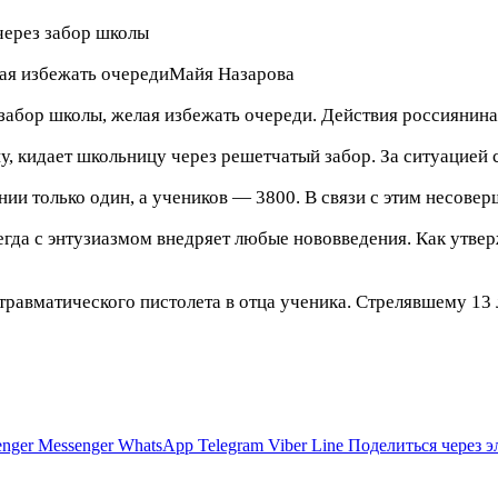
ая избежать очереди
Майя Назарова
забор школы, желая избежать очереди. Действия россиянина
у, кидает школьницу через решетчатый забор. За ситуацией 
ии только один, а учеников — 3800. В связи с этим несовер
егда с энтузиазмом внедряет любые нововведения. Как утве
травматического пистолета в отца ученика. Стрелявшему 13
nger
Messenger
WhatsApp
Telegram
Viber
Line
Поделиться через 