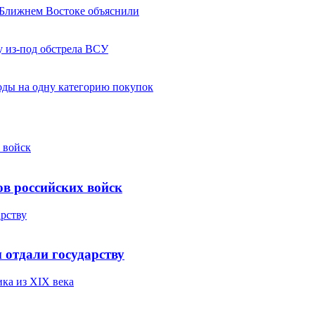
 Ближнем Востоке объяснили
у из-под обстрела ВСУ
оды на одну категорию покупок
 войск
в российских войск
рству
отдали государству
ика из XIX века