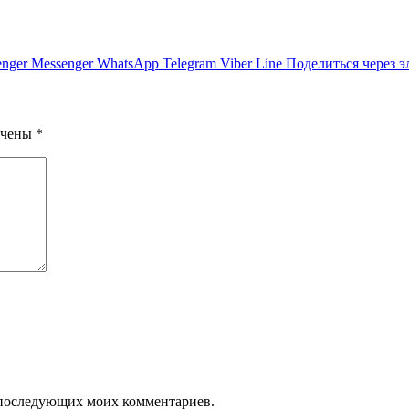
nger
Messenger
WhatsApp
Telegram
Viber
Line
Поделиться через 
ечены
*
ля последующих моих комментариев.