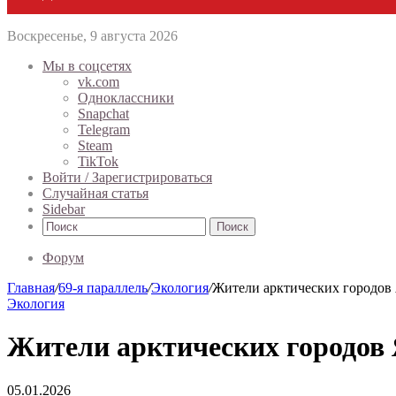
Воскресенье, 9 августа 2026
Мы в соцсетях
vk.com
Одноклассники
Snapchat
Telegram
Steam
TikTok
Войти / Зарегистрироваться
Случайная статья
Sidebar
Поиск
Форум
Главная
/
69-я параллель
/
Экология
/
Жители арктических городов 
Экология
Жители арктических городов 
05.01.2026