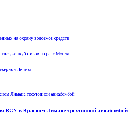
енных на охрану водоемов средств
 гнезд-инкубаторов на реке Монча
Северной Двины
сном Лимане трехтонной авиабомбой
ия ВСУ в Красном Лимане трехтонной авиабомбой