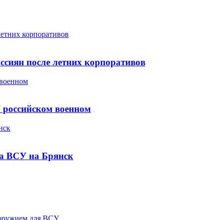
летних корпоративов
ссиян после летних корпоративов
 военном
 российском военном
нск
ра ВСУ на Брянск
 оружием для ВСУ