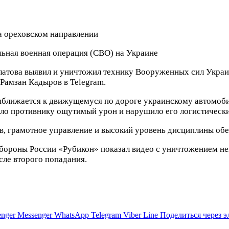
а ореховском направлении
ьная военная операция (СВО) на Украине
атова выявил и уничтожил технику Вооруженных сил Украи
 Рамзан Кадыров в Telegram.
иближается к движущемуся по дороге украинскому автомоби
сло противнику ощутимый урон и нарушило его логистическ
в, грамотное управление и высокий уровень дисциплины обе
ороны России «Рубикон» показал видео с уничтожением неме
сле второго попадания.
nger
Messenger
WhatsApp
Telegram
Viber
Line
Поделиться через 