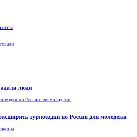
я игры
стовали
радали люди
поездки по России для молодежи
расширить турпоездки по России для молодежи
Украины