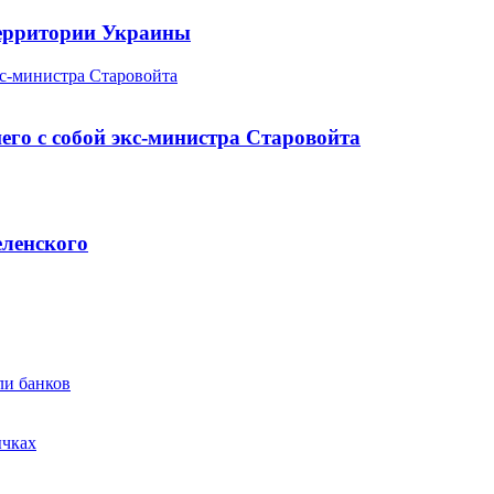
 территории Украины
кс-министра Старовойта
го с собой экс-министра Старовойта
еленского
ли банков
ычках