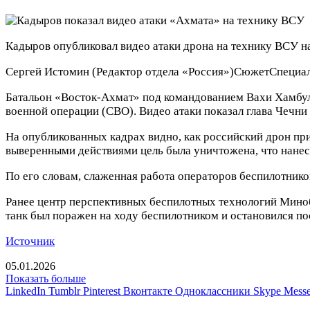
Кадыров опубликовал видео атаки дрона на технику ВСУ н
Сергей Истомин
(Редактор отдела «Россия»)
Сюжет
Специал
Батальон «Восток-Ахмат» под командованием Вахи Хамбул
военной операции (СВО). Видео атаки показал глава Чечни
На опубликованных кадрах видно, как российский дрон пр
выверенными действиями цель была уничтожена, что нане
По его словам, слаженная работа операторов беспилотнико
Ранее центр перспективных беспилотных технологий Миноб
танк был поражен на ходу беспилотником и остановился по
Источник
05.01.2026
Показать больше
LinkedIn
Tumblr
Pinterest
Вконтакте
Одноклассники
Skype
Messe