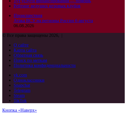
Тут услуги финансирования — помощь
Рейтинг ведущих игровых клубов
Происшествия
Атака ВСУ на регионы России 6 августа
06.08.2026
© Все права защищены 2026, |
О сайте
Карта сайта
Обратная связь
Поиск по меткам
Политика конфиденциальности
vk.com
Одноклассники
Snapchat
Telegram
Steam
TikTok
Кнопка «Наверх»