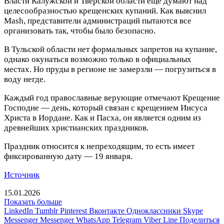
Власти Калужской и Тверской области еще думают над
целесообразностью крещенских купаний. Как выяснил
Mash, представители администраций пытаются все
организовать так, чтобы было безопасно.
В Тульской области нет формальных запретов на купание,
однако окунаться возможно только в официальных
местах. Но пруды в регионе не замерзли — погрузиться в
воду негде.
Каждый год православные верующие отмечают Крещение
Господне — день, который связан с крещением Иисуса
Христа в Иордане. Как и Пасха, он является одним из
древнейших христианских праздников.
Праздник относится к непреходящим, то есть имеет
фиксированную дату — 19 января.
Источник
15.01.2026
Показать больше
LinkedIn
Tumblr
Pinterest
Вконтакте
Одноклассники
Skype
Messenger
Messenger
WhatsApp
Telegram
Viber
Line
Поделиться