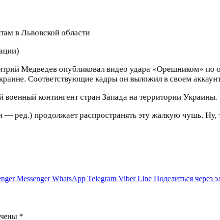
там в Львовской области
ации)
итрий Медведев опубликовал видео удара «Орешником» по о
краине. Соответствующие кадры он выложил в своем аккаунте
ой военный контингент стран Запада на территории Украины.
 ред.) продолжает распространять эту жалкую чушь. Ну, то
nger
Messenger
WhatsApp
Telegram
Viber
Line
Поделиться через 
ечены
*