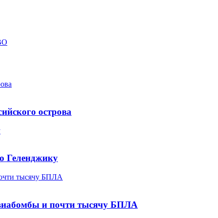
ВО
рова
сийского острова
у
по Геленджику
почти тысячу БПЛА
авиабомбы и почти тысячу БПЛА