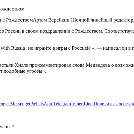
и с Рождеством
Артём Верейкин
(Ночной линейный редактор
 России в своем поздравлении с Рождеством. Соответствую
ith Russia [не играйте в игры с Россией]», — написал он в
ебастьян Хилле прокомментировал слова Медведева о возмо
т подобные угрозы».
nger
Messenger
WhatsApp
Telegram
Viber
Line
Поделиться через 
ечены
*