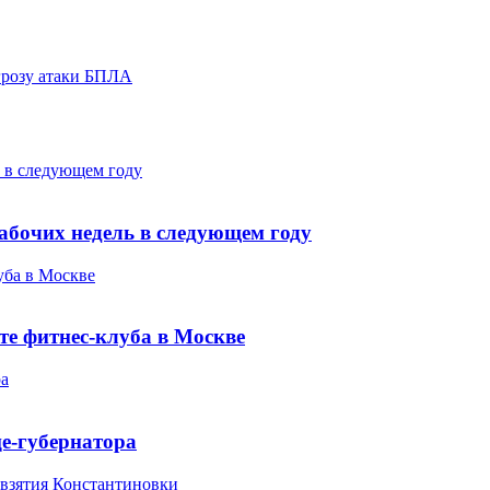
грозу атаки БПЛА
 в следующем году
абочих недель в следующем году
уба в Москве
те фитнес-клуба в Москве
ра
це-губернатора
 взятия Константиновки