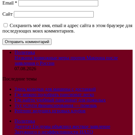
Email
*
Сайт
Сохранить моё имя, email и адрес сайта в этом браузере для
последующих моих комментариев.
Политика
Названы возможные меры против Макрона после
заявления о России
07.08.2026
Последние темы
Здесь колодки для машины с доставкой
Где можно подобрать пансионат легко
Где найти удобный пансионат для пожилых
Тут услуги финансирования — помощь
Рейтинг ведущих игровых клубов
Политика
Депутат Госдумы объяснил жесткое заявление
Залужного о неэффективности НАТО