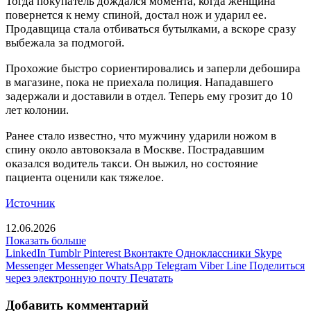
Тогда покупатель дождался момента, когда женщина
повернется к нему спиной, достал нож и ударил ее.
Продавщица стала отбиваться бутылками, а вскоре сразу
выбежала за подмогой.
Прохожие быстро сориентировались и заперли дебошира
в магазине, пока не приехала полиция. Нападавшего
задержали и доставили в отдел. Теперь ему грозит до 10
лет колонии.
Ранее стало известно, что мужчину ударили ножом в
спину около автовокзала в Москве. Пострадавшим
оказался водитель такси. Он выжил, но состояние
пациента оценили как тяжелое.
Источник
12.06.2026
Показать больше
LinkedIn
Tumblr
Pinterest
Вконтакте
Одноклассники
Skype
Messenger
Messenger
WhatsApp
Telegram
Viber
Line
Поделиться
через электронную почту
Печатать
Добавить комментарий