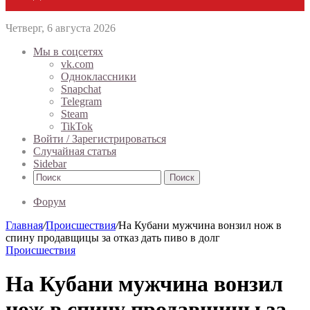
Четверг, 6 августа 2026
Мы в соцсетях
vk.com
Одноклассники
Snapchat
Telegram
Steam
TikTok
Войти / Зарегистрироваться
Случайная статья
Sidebar
Поиск
Форум
Главная
/
Происшествия
/
На Кубани мужчина вонзил нож в
спину продавщицы за отказ дать пиво в долг
Происшествия
На Кубани мужчина вонзил
нож в спину продавщицы за