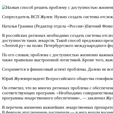
Сопреседатель ВСП Жулев: Нужно создать системы отсле
Наталья Гранина
(Редактор отдела «Россия»)
Евгений Фоме
В российских регионах необходимо создать системы отсл
доступности таких лекарств. Такой способ предложил пре
«Лентой.ру» на полях Петербургского международного ф
По его словам, проблема с доступностью жизненно важных
также правильно выстроенной логистикой. Кроме того, ва
Сохраняется и финансовый аспект проблемы. Далеко не вс
Юрий Жулев
президент Всероссийского общества гемофил
Он отметил, что во многих регионах проблема с обеспече
соответствующих программ. «Необходимо совершенствоват
программы лекарственного обеспечения», — заключил Жул
В перечень жизненно важнейших лекарственных препаратов
В феврале этот перечень расширили — в него вошли восе