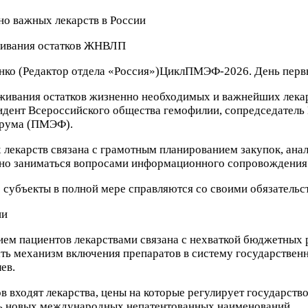
живания остатков ЖНВЛП
нко
(Редактор отдела «Россия»)
Цикл
ПМЭФ-2026. День перв
еживания остатков жизненно необходимых и важнейших лек
зидент Всероссийского общества гемофилии, сопредседатель
орума (ПМЭФ).
 лекарств связана с грамотным планированием закупок, ана
жно заниматься вопросами информационного сопровождения 
е субъекты в полной мере справляются со своими обязатель
ии
нием пациентов лекарствами связана с нехваткой бюджетны
ь механизм включения препаратов в систему государственн
ев.
 входят лекарства, цены на которые регулирует государств
мь новых международных непатентованных наименований.