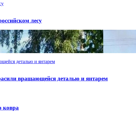
су
российском лесу
ющейся деталью и янтарем
расили вращающейся деталью и янтарем
ю ковра