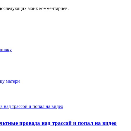
ля последующих моих комментариев.
иновку
ку матери
 над трассой и попал на видео
ьтные провода над трассой и попал на видео