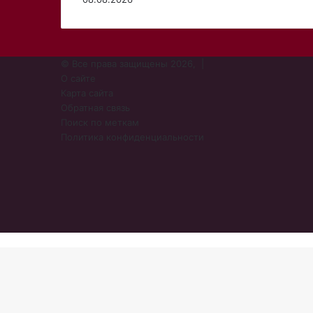
© Все права защищены 2026, |
О сайте
Карта сайта
Обратная связь
Поиск по меткам
Политика конфиденциальности
vk.com
Одноклассники
Snapchat
Telegram
Steam
TikTok
Кнопка
«Наверх»