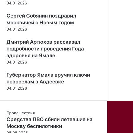
04.01.2026
о
л
р
е
Сергей Собянин поздравил
б
в
москвичей с Новым годом
а
с
т
04.01.2026
к
о
и
Дмитрий Артюхов рассказал
в
е
а
подробности проведения Года
»
д
здоровья на Ямале
в
04.01.2026
о
й
Губернатор Ямала вручил ключи
н
новоселам в Авдеевке
и
04.01.2026
Происшествия
Средства ПВО сбили летевшие на
Москву беспилотники
08.08.2026