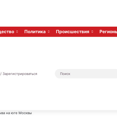
ество
Политика
Происшествия
Регион
Случайная статья
Sidebar
 / Зарегистрироваться
ыва на юге Москвы