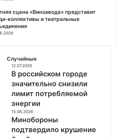
тняя сцена «Винзавода» представит
ди-коллективы и театральные
ъединения
06.2026
Случайные
В
12.07.2026
р
В российском городе
о
значительно снизили
с
с
лимит потребляемой
и
энергии
й
с
М
15.06.2026
к
и
Минобороны
о
н
подтвердило крушение
м
о
г
б