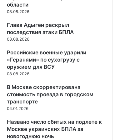
п
е
2
области
к
н
о
р
2
08.08.2026
а
у
я
г
М
м
ю
в
и
3
Глава Адыгеи раскрыл
п
в
и
и
в
последствия атаки БПЛА
е
ы
л
р
н
08.08.2026
с
и
о
с
т
с
с
и
Российские военные ударили
а
ь
с
о
в
«Геранями» по сухогрузу с
с
и
н
к
р
оружием для ВСУ
й
е
у
а
08.08.2026
с
р
х
з
к
к
у
у
В Москве скорректирована
о
у
д
т
м
стоимость проезда в городском
о
р
р
транспорте
ж
и
е
04.01.2026
н
«
г
и
к
и
Названо число сбитых на подлете к
к
о
о
Москве украинских БПЛА за
а
р
н
новогоднюю ночь
Г
о
е