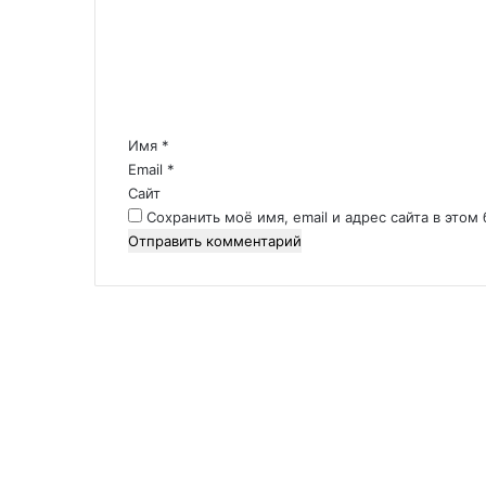
м
е
н
т
а
р
Имя
*
и
Email
*
й
Сайт
*
Сохранить моё имя, email и адрес сайта в это