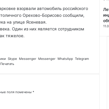
парковке взорвали автомобиль российского
Ле
ин
столичного Орехово-Борисово сообщили,
об
ка на улице Ясеневая.
11.
века. Один из них является сотрудником
как тяжелое.
ники
Skype
Messenger
Messenger
WhatsApp
Telegram
Печатать
ьные поля помечены
*