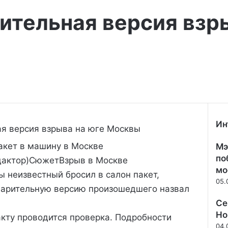
ительная версия взр
Ин
З
акет в машину в Москве
Мэ
а
к
по
актор)
Сюжет
Взрыв в Москве
р
мо
 неизвестный бросил в салон пакет,
ы
05.
варительную версию произошедшего назвал
т
ь
Се
Но
кту проводится проверка. Подробности
04.