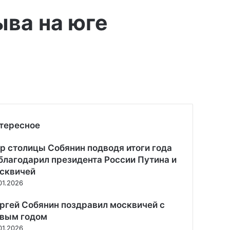
ыва на юге
тересное
р столицы Собянин подводя итоги года
благодарил президента России Путина и
сквичей
01.2026
ргей Собянин поздравил москвичей с
вым годом
01.2026