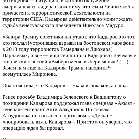
похищения — ситуацию, в которой окружение
американского лидера скажет ему, что глава Чечни якобы
причастен к террористической деятельности на
территории США, Кадырова действительно может ждать
судьба венесуэльского президента Николаса Мадуро.
«Завтра Трампу советники напутают, что Кадыров это тот,
кто послал [устроивших взрывы на бостонском марафоне
в 2013 году террористов Тамерлана и Джохара]
Царнаевых, и все — ищи свищи того Кадырова? Зачем все
эти пляски с песней «Выбери меня, выбери меня»? (…)
Зачем нам еще на Кадырова Трампа наводить?» —
возмутилась Миронова.
Она отметила, что Кадыров — «какой-никакой, а наш».
Ранее просьбу Владимира Зеленского к Вашингтону о
похищении Кадырова поддержал глава спецназа «Ахмат»
генерал-лейтенант Апти Алаудинов. По словам
Алаудинова, он согласен с призывом к «Дельте»
«попробовать взять Кадырова». При этом он уверен, что
операцию ждал бы провал.