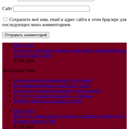
Сайт
Сохранить моё имя, email и адрес сайта в этом браузере для
последующих моих комментариев.
Политика
Раскрыта истинная причина появления северокорейских
солдат в зоне СВО
07.08.2026
Последние темы
Здесь колодки для машины с доставкой
Где можно подобрать пансионат легко
Где найти удобный пансионат для пожилых
Тут услуги финансирования — помощь
Рейтинг ведущих игровых клубов
Политика
В России рассказали о роли искусственного интеллекта
Palantir на фоне СВО
07.08.2026