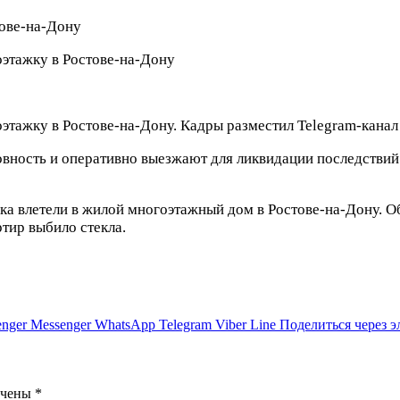
оэтажку в Ростове-на-Дону
огоэтажку в Ростове-на-Дону. Кадры разместил Telegram
овность и оперативно выезжают для ликвидации последствий
ка влетели в жилой многоэтажный дом в Ростове-на-Дону. Об
тир выбило стекла.
nger
Messenger
WhatsApp
Telegram
Viber
Line
Поделиться через 
ечены
*