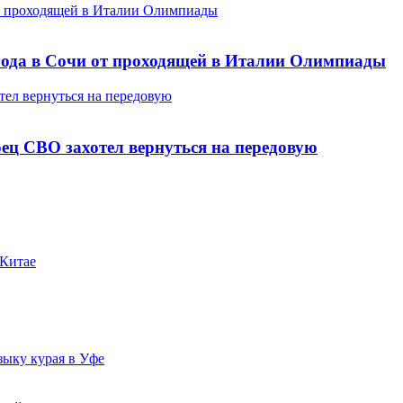
от проходящей в Италии Олимпиады
года в Сочи от проходящей в Италии Олимпиады
ел вернуться на передовую
ец СВО захотел вернуться на передовую
 Китае
зыку курая в Уфе