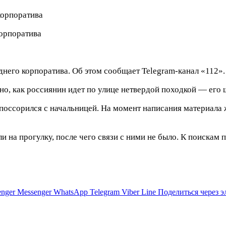
корпоратива
него корпоратива. Об этом сообщает Telegram-канал «112».
, как россиянин идет по улице нетвердой походкой — его ш
оссорился с начальницей. На момент написания материала ж
и на прогулку, после чего связи с ними не было. К поискам
nger
Messenger
WhatsApp
Telegram
Viber
Line
Поделиться через 