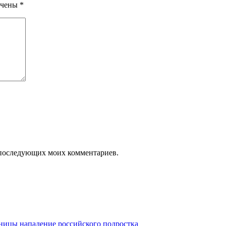
ечены
*
ля последующих моих комментариев.
ьницы нападение российского подростка