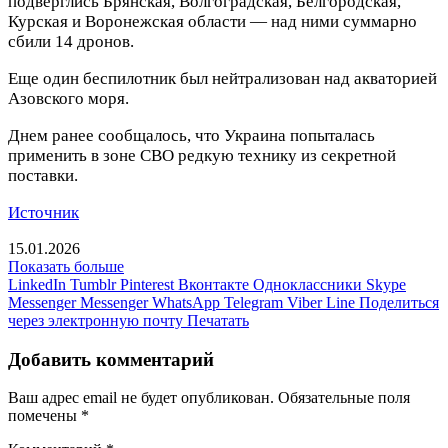
подверглись Брянская, Волгоградская, Белгородская,
Курская и Воронежская области — над ними суммарно
сбили 14 дронов.
Еще один беспилотник был нейтрализован над акваторией
Азовского моря.
Днем ранее сообщалось, что Украина попыталась
применить в зоне СВО редкую технику из секретной
поставки.
Источник
15.01.2026
Показать больше
LinkedIn
Tumblr
Pinterest
Вконтакте
Одноклассники
Skype
Messenger
Messenger
WhatsApp
Telegram
Viber
Line
Поделиться
через электронную почту
Печатать
Добавить комментарий
Ваш адрес email не будет опубликован.
Обязательные поля
помечены
*