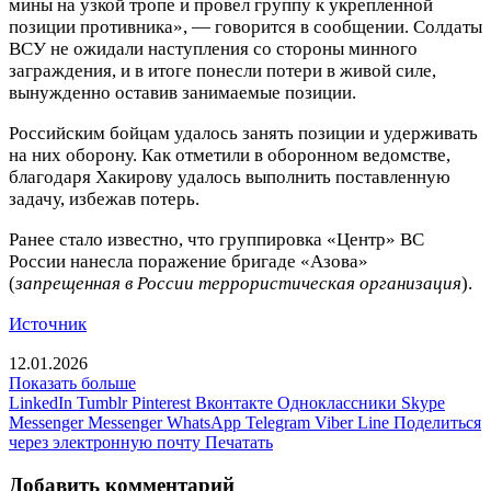
мины на узкой тропе и провел группу к укрепленной
позиции противника», — говорится в сообщении. Солдаты
ВСУ не ожидали наступления со стороны минного
заграждения, и в итоге понесли потери в живой силе,
вынужденно оставив занимаемые позиции.
Российским бойцам удалось занять позиции и удерживать
на них оборону. Как отметили в оборонном ведомстве,
благодаря Хакирову удалось выполнить поставленную
задачу, избежав потерь.
Ранее стало известно, что группировка «Центр» ВС
России нанесла поражение бригаде «Азова»
(
запрещенная в России террористическая организация
).
Источник
12.01.2026
Показать больше
LinkedIn
Tumblr
Pinterest
Вконтакте
Одноклассники
Skype
Messenger
Messenger
WhatsApp
Telegram
Viber
Line
Поделиться
через электронную почту
Печатать
Добавить комментарий