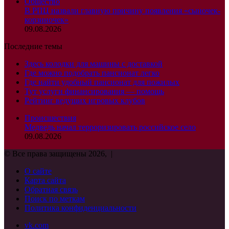
Общество
В РПЦ назвали главную причину появления «сыночек-
корзиночек»
09.08.2026
Последние темы
Здесь колодки для машины с доставкой
Где можно подобрать пансионат легко
Где найти удобный пансионат для пожилых
Тут услуги финансирования — помощь
Рейтинг ведущих игровых клубов
Происшествия
Медведь начал терроризировать российское село
09.08.2026
© Все права защищены 2026, |
О сайте
Карта сайта
Обратная связь
Поиск по меткам
Политика конфиденциальности
vk.com