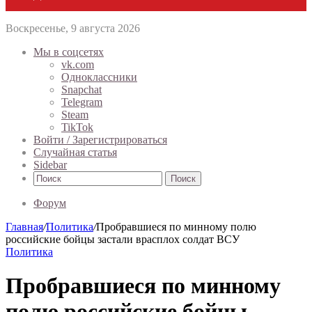
Воскресенье, 9 августа 2026
Мы в соцсетях
vk.com
Одноклассники
Snapchat
Telegram
Steam
TikTok
Войти / Зарегистрироваться
Случайная статья
Sidebar
Поиск
Форум
Главная
/
Политика
/
Пробравшиеся по минному полю
российские бойцы застали врасплох солдат ВСУ
Политика
Пробравшиеся по минному
полю российские бойцы