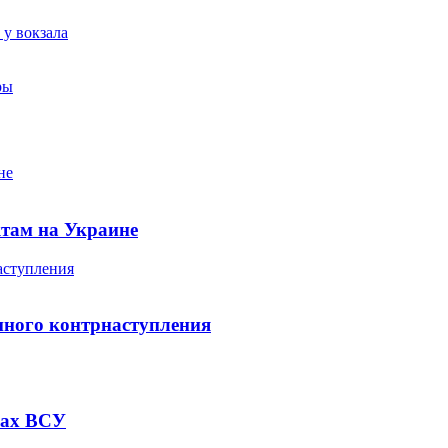
 у вокзала
ры
не
ктам на Украине
аступления
пного контрнаступления
нах ВСУ