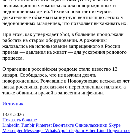
реанимационных комплексах для новорожденных и
недоношенных детей. Техника помогает измерять
дыхательные объемы и минутную вентиляцию легких у
недоношенных младенцев, что позволяет выхаживать их.
При этом, как утверждает Shot, в больнице продолжали
работать на старом оборудовании. А роженицы
жаловались на использование запрещенного в России
приема — давления на живот — для ускорения родового
процесса.
О трагедии в российском роддоме стало известно 13
января. Сообщалось, что не выжили девять
новорожденных. Рожавшие в Новокузнецке несколько лет
назад россиянки рассказали о переполненных палатах, а
также обвинили врачей в занесении инфекции.
Источник
13.01.2026
Показать больше
LinkedIn
Tumblr
Pinterest
Вконтакте
Одноклассники
Skype
Messenger
Messenger
WhatsApp
Telegram
Viber
Line
Поделиться