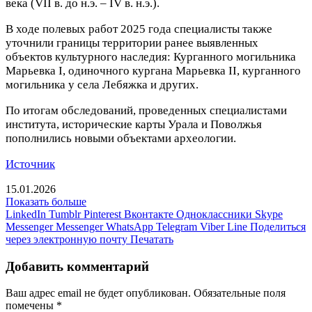
века (VII в. до н.э. – IV в. н.э.).
В ходе полевых работ 2025 года специалисты также
уточнили границы территории ранее выявленных
объектов культурного наследия: Курганного могильника
Марьевка I, одиночного кургана Марьевка II, курганного
могильника у села Лебяжка и других.
По итогам обследований, проведенных специалистами
института, исторические карты Урала и Поволжья
пополнились новыми объектами археологии.
Источник
15.01.2026
Показать больше
LinkedIn
Tumblr
Pinterest
Вконтакте
Одноклассники
Skype
Messenger
Messenger
WhatsApp
Telegram
Viber
Line
Поделиться
через электронную почту
Печатать
Добавить комментарий
Ваш адрес email не будет опубликован.
Обязательные поля
помечены
*