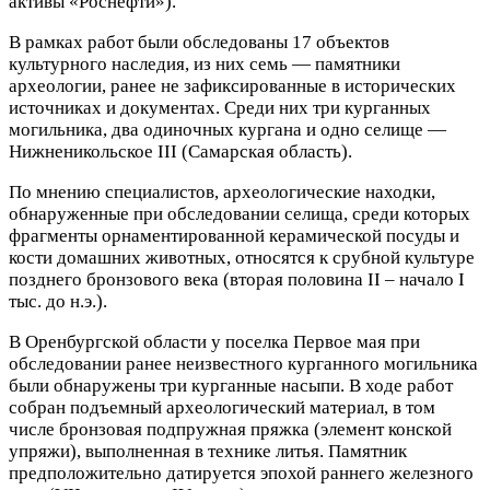
активы «Роснефти»).
В рамках работ были обследованы 17 объектов
культурного наследия, из них семь — памятники
археологии, ранее не зафиксированные в исторических
источниках и документах. Среди них три курганных
могильника, два одиночных кургана и одно селище —
Нижненикольское III (Самарская область).
По мнению специалистов, археологические находки,
обнаруженные при обследовании селища, среди которых
фрагменты орнаментированной керамической посуды и
кости домашних животных, относятся к срубной культуре
позднего бронзового века (вторая половина II – начало I
тыс. до н.э.).
В Оренбургской области у поселка Первое мая при
обследовании ранее неизвестного курганного могильника
были обнаружены три курганные насыпи. В ходе работ
собран подъемный археологический материал, в том
числе бронзовая подпружная пряжка (элемент конской
упряжи), выполненная в технике литья. Памятник
предположительно датируется эпохой раннего железного