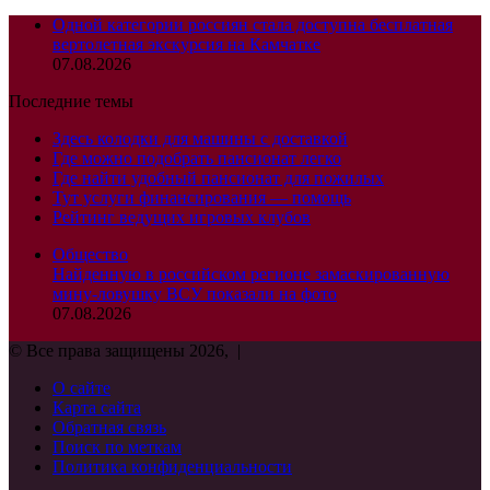
Одной категории россиян стала доступна бесплатная
вертолетная экскурсия на Камчатке
07.08.2026
Последние темы
Здесь колодки для машины с доставкой
Где можно подобрать пансионат легко
Где найти удобный пансионат для пожилых
Тут услуги финансирования — помощь
Рейтинг ведущих игровых клубов
Общество
Найденную в российском регионе замаскированную
мину-ловушку ВСУ показали на фото
07.08.2026
© Все права защищены 2026, |
О сайте
Карта сайта
Обратная связь
Поиск по меткам
Политика конфиденциальности