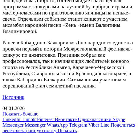
площади села Доброго, гостей ожидает насыщенная
программа с конкурсами на лучший бутерброд, играми и
мастер-классами по приготовлению яичницы на пеньке-
свече. Отдельным событием станет концерт с участием
ансамбля народной песни «Zень» имени Валентины
Владимировой.
Ранее в Кабардино-Балкарии ко Дню народного единства
провели первый в истории Межрегиональный фестиваль-
конкурс по джигитовке. Праздник собрал как
профессионалов, так и начинающих любителей конного
спорта из Республики Адыгея, Карачаево-Черкесской
Республики, Ставропольского и Краснодарского краев, а
также Кабардино-Балкарии. Самым юным участником
соревнований стал семилетний наездник.
Источник
04.01.2026
Показать больше
LinkedIn
Tumblr
Pinterest
Вконтакте
Одноклассники
Skype
Messenger
Messenger
WhatsApp
Telegram
Viber
Line
Поделиться
через электронную почту
Печатать