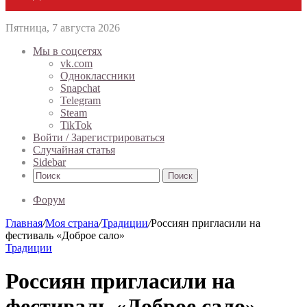
Пятница, 7 августа 2026
Мы в соцсетях
vk.com
Одноклассники
Snapchat
Telegram
Steam
TikTok
Войти / Зарегистрироваться
Случайная статья
Sidebar
Поиск
Форум
Главная
/
Моя страна
/
Традиции
/
Россиян пригласили на
фестиваль «Доброе сало»
Традиции
Россиян пригласили на
фестиваль «Доброе сало»