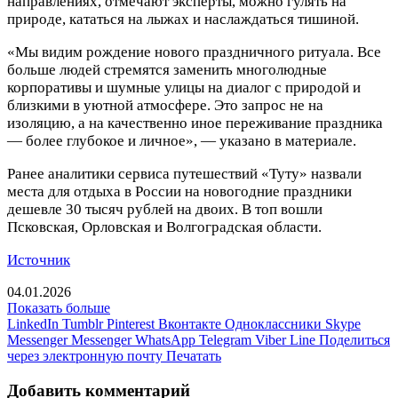
направлениях, отмечают эксперты, можно гулять на
природе, кататься на лыжах и наслаждаться тишиной.
«Мы видим рождение нового праздничного ритуала. Все
больше людей стремятся заменить многолюдные
корпоративы и шумные улицы на диалог с природой и
близкими в уютной атмосфере. Это запрос не на
изоляцию, а на качественно иное переживание праздника
— более глубокое и личное», — указано в материале.
Ранее аналитики сервиса путешествий «Туту» назвали
места для отдыха в России на новогодние праздники
дешевле 30 тысяч рублей на двоих. В топ вошли
Псковская, Орловская и Волгоградская области.
Источник
04.01.2026
Показать больше
LinkedIn
Tumblr
Pinterest
Вконтакте
Одноклассники
Skype
Messenger
Messenger
WhatsApp
Telegram
Viber
Line
Поделиться
через электронную почту
Печатать
Добавить комментарий