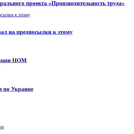
рального проекта «Производительность труда»
осылки к этому
зал на предпосылки к этому
иации НОМ
м по Украине
не