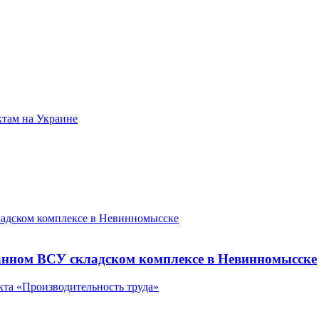
ктам на Украине
ладском комплексе в Невинномысске
анном ВСУ складском комплексе в Невинномысске
кта «Производительность труда»