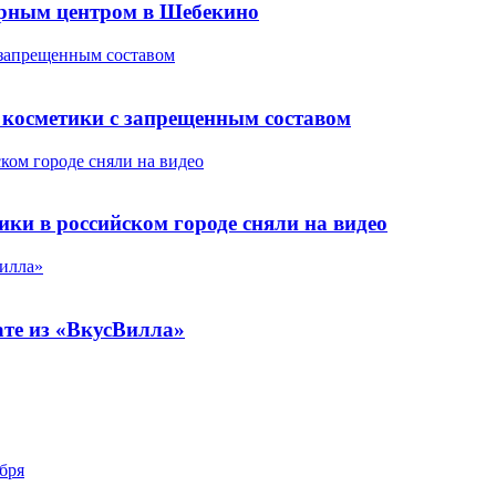
рным центром в Шебекино
 запрещенным составом
е косметики с запрещенным составом
ком городе сняли на видео
ки в российском городе сняли на видео
Вилла»
ате из «ВкусВилла»
бря