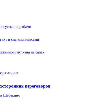
 с гусями и рыбами
я яхт и спа-комплексами
неженного вулкана на сапах
переговоров
ехсторонних переговоров
 в Шебекино