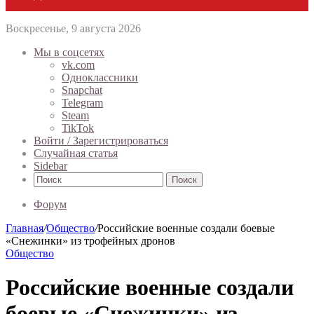
Воскресенье, 9 августа 2026
Мы в соцсетях
vk.com
Одноклассники
Snapchat
Telegram
Steam
TikTok
Войти / Зарегистрироваться
Случайная статья
Sidebar
Поиск
Форум
Главная
/
Общество
/
Российские военные создали боевые
«Снежинки» из трофейных дронов
Общество
Российские военные создали
боевые «Снежинки» из