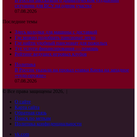
В России рассказали о драматическом ухудшении
ситуации для ВСУ на одном участке
07.08.2026
Последние темы
Здесь колодки для машины с доставкой
Где можно подобрать пансионат легко
Где найти удобный пансионат для пожилых
Тут услуги финансирования — помощь
Рейтинг ведущих игровых клубов
Политика
В России указали на провал ставки Киева на западное
«чудо-оружие»
07.08.2026
© Все права защищены 2026, |
О сайте
Карта сайта
Обратная связь
Поиск по меткам
Политика конфиденциальности
vk.com