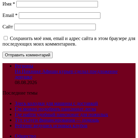
Имя
*
Email
*
Сайт
Сохранить моё имя, email и адрес сайта в этом браузере для
последующих моих комментариев.
Регионы
На Пикнике Афиши курьер сделал предложение
девушке
08.08.2026
Последние темы
Здесь колодки для машины с доставкой
Где можно подобрать пансионат легко
Где найти удобный пансионат для пожилых
Тут услуги финансирования — помощь
Рейтинг ведущих игровых клубов
Общество