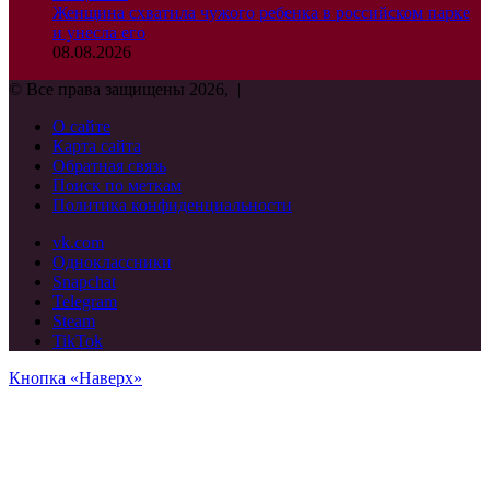
Женщина схватила чужого ребенка в российском парке
и унесла его
08.08.2026
© Все права защищены 2026, |
О сайте
Карта сайта
Обратная связь
Поиск по меткам
Политика конфиденциальности
vk.com
Одноклассники
Snapchat
Telegram
Steam
TikTok
Кнопка «Наверх»