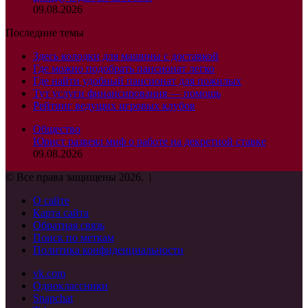
09.08.2026
Последние темы
Здесь колодки для машины с доставкой
Где можно подобрать пансионат легко
Где найти удобный пансионат для пожилых
Тут услуги финансирования — помощь
Рейтинг ведущих игровых клубов
Общество
Юрист развеял миф о работе на декретной ставке
09.08.2026
© Все права защищены 2026, |
О сайте
Карта сайта
Обратная связь
Поиск по меткам
Политика конфиденциальности
vk.com
Одноклассники
Snapchat