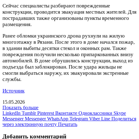
Сейчас специалисты разбирают поврежденные
конструкции, проводится эвакуация местных жителей. Для
пострадавших также организованы пункты временного
размещения.
Ранее обломки украинского дрона рухнули на жилую
многоэтажку в Рязани. После этого в доме начался пожар,
в здании выбиты десятки стекол и оконных рам. Также
повреждения получили несколько припаркованных внизу
автомобилей. В доме обрушились конструкции, выход из
подъезда был заблокирован. После удара жильцы не
смогли выбраться наружу, их эвакуировали экстренные
службы.
Источник
15.05.2026
Показать больше
LinkedIn
Tumblr
Pinterest
Вконтакте
Одноклассники
Skype
Messenger
Messenger
WhatsApp
Telegram
Viber
Line
Поделиться
через электронную почту
Печатать
Добавить комментарий