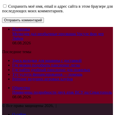
Сохранить моё имя, email и адрес сайта в этом браузере для
последующих моих комментариев.
Политика
Медведев дал необычные прозвища Урсуле фон дер
Ляйен
08.08.2026
Последние темы
Здесь колодки для машины с доставкой
Где можно подобрать пансионат легко
Где найти удобный пансионат для пожилых
Тут услуги финансирования — помощь
Рейтинг ведущих игровых клубов
Общество
Приведены подробности двух атак ВСУ на Севастополь
08.08.2026
© Все права защищены 2026, |
О сайте