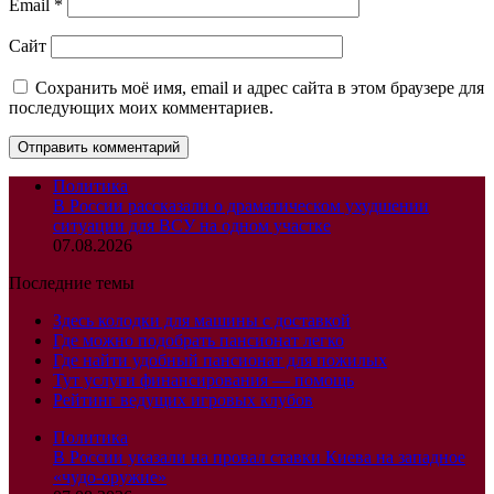
Email
*
Сайт
Сохранить моё имя, email и адрес сайта в этом браузере для
последующих моих комментариев.
Политика
В России рассказали о драматическом ухудшении
ситуации для ВСУ на одном участке
07.08.2026
Последние темы
Здесь колодки для машины с доставкой
Где можно подобрать пансионат легко
Где найти удобный пансионат для пожилых
Тут услуги финансирования — помощь
Рейтинг ведущих игровых клубов
Политика
В России указали на провал ставки Киева на западное
«чудо-оружие»