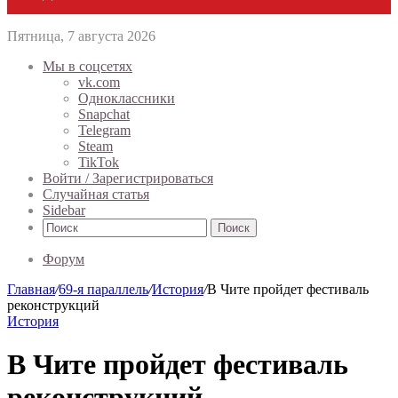
Пятница, 7 августа 2026
Мы в соцсетях
vk.com
Одноклассники
Snapchat
Telegram
Steam
TikTok
Войти / Зарегистрироваться
Случайная статья
Sidebar
Поиск
Форум
Главная
/
69-я параллель
/
История
/
В Чите пройдет фестиваль
реконструкций
История
В Чите пройдет фестиваль
реконструкций