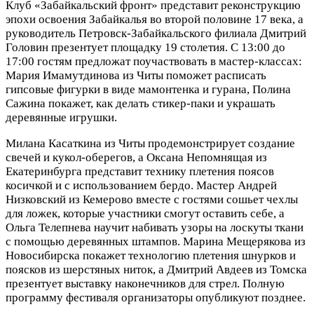
Клуб «Забайкальский фронт» представит реконструкцию
эпохи освоения Забайкалья во второй половине 17 века, а
руководитель Петровск-Забайкальского филиала Дмитрий
Головин презентует площадку 19 столетия. С 13:00 до
17:00 гостям предложат поучаствовать в мастер-классах:
Мария Имамутдинова из Читы поможет расписать
гипсовые фигурки в виде мамонтенка и гурана, Полина
Сажина покажет, как делать стикер-паки и украшать
деревянные игрушки.
Милана Касаткина из Читы продемонстрирует создание
свечей и кукол-оберегов, а Оксана Непомнящая из
Екатеринбурга представит технику плетения поясов
косичкой и с использованием бердо. Мастер Андрей
Низковский из Кемерово вместе с гостями сошьет чехлы
для ложек, которые участники смогут оставить себе, а
Ольга Телепнева научит набивать узоры на лоскуты ткани
с помощью деревянных штампов. Марина Мещерякова из
Новосибирска покажет технологию плетения шнурков и
поясков из шерстяных ниток, а Дмитрий Авдеев из Томска
презентует выставку наконечников для стрел. Полную
программу фестиваля организаторы опубликуют позднее.