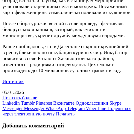
огород вспахали плугом, как в старину. В мероприятии
участвовали старейшины села и молодежь. Посаженный
картофель женщины символически поливали из кувшинов.
После сбора урожая весной в селе проведут фестиваль
белорусских драников, который, как считают в
министерстве, укрепит дружбу между двумя народами.
Ранее сообщалось, что в Дагестане откроют крупнейший
в республике цех по инкубации куриных яиц. Инкубатор
появится в селе Батаюрт Хасавюртовского района,
известного традициями птицеводства. Цех сможет
производить до 10 миллионов суточных цыплят в год.
Источник
05.01.2026
Показать больше
LinkedIn
Tumblr
Pinterest
Вконтакте
Одноклассники
Skype
Messenger
Messenger
WhatsApp
Telegram
Viber
Line
Поделиться
через электронную почту
Печатать
Добавить комментарий