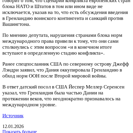
говорит о том, что сценарий конфликта европейских стран
блока НАТО и Штатов в том или ином виде не
исключается, указав на то, что есть обсуждения введения
в Гренландию воинского контингента и санкций против
Вашингтона.
По мнению депутата, нарушения странами блока норм
международного права привели к тому, что они сами
столкнулись с этим вопросом «и в конечном итоге
вступают в определенную стадию конфликта».
Ранее спецпосланник США по северному острову Джефф
Лэндри заявил, что Дания оккупировала Гренландию в
обход норм ООН после Второй мировой войны.
В ответ датский посол в США Йеспер Меллер Серенсен
указал, что Гренландия была частью Дании на
протяжении веков, что неоднократно признавалось на
международном уровне.
Источник
12.01.2026
Показать больше