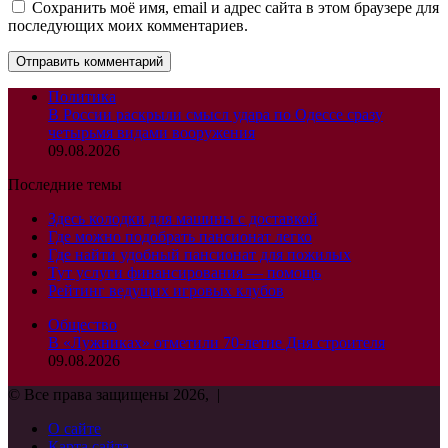
Сохранить моё имя, email и адрес сайта в этом браузере для
последующих моих комментариев.
Политика
В России раскрыли смысл удара по Одессе сразу
четырьмя видами вооружения
09.08.2026
Последние темы
Здесь колодки для машины с доставкой
Где можно подобрать пансионат легко
Где найти удобный пансионат для пожилых
Тут услуги финансирования — помощь
Рейтинг ведущих игровых клубов
Общество
В «Лужниках» отметили 70-летие Дня строителя
09.08.2026
© Все права защищены 2026, |
О сайте
Карта сайта