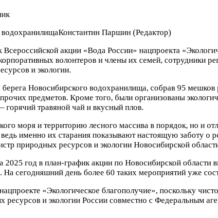
о водохранилища
Константин Паршин
(Редактор)
 Всероссийской акции «Вода России» нацпроекта «Экологич
 корпоративных волонтеров и члены их семей, сотрудники 
сурсов и экологии.
а берега Новосибирского водохранилища, собрав 95 мешков 
и прочих предметов. Кроме того, были организованы эколог
 горячий травяной чай и вкусный плов.
ого моря и территорию лесного массива в порядок, но и от
, ведь именно их старания показывают настоящую заботу о 
истр природных ресурсов и экологии Новосибирской област
 2025 год в план-график акции по Новосибирской области в
 На сегодняшний день более 60 таких мероприятий уже сос
нацпроекте «Экологическое благополучие», поскольку чист
х ресурсов и экологии России совместно с Федеральным аге