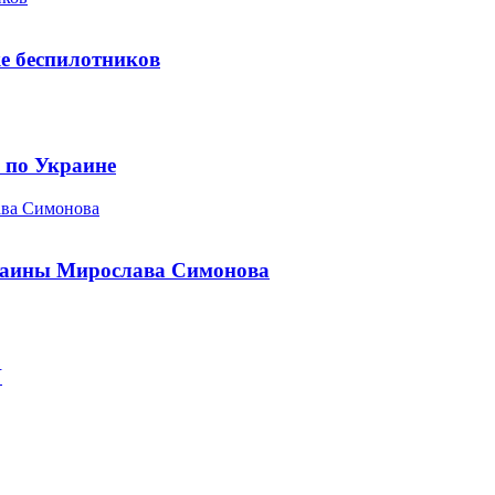
ке беспилотников
 по Украине
ава Симонова
краины Мирослава Симонова
У