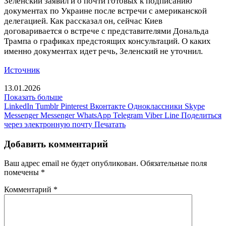
Зеленский заявил и о почти готовых к подписанию
документах по Украине после встречи с американской
делегацией. Как рассказал он, сейчас Киев
договаривается о встрече с представителями Дональда
Трампа о графиках предстоящих консультаций. О каких
именно документах идет речь, Зеленский не уточнил.
Источник
13.01.2026
Показать больше
LinkedIn
Tumblr
Pinterest
Вконтакте
Одноклассники
Skype
Messenger
Messenger
WhatsApp
Telegram
Viber
Line
Поделиться
через электронную почту
Печатать
Добавить комментарий
Ваш адрес email не будет опубликован.
Обязательные поля
помечены
*
Комментарий
*