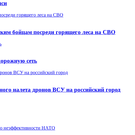
иси
посреди горящего леса на СВО
ским бойцам посреди горящего леса на СВО
ь
дорожную сеть
дронов ВСУ на российский город
ного налета дронов ВСУ на российский город
о о неэффективности НАТО