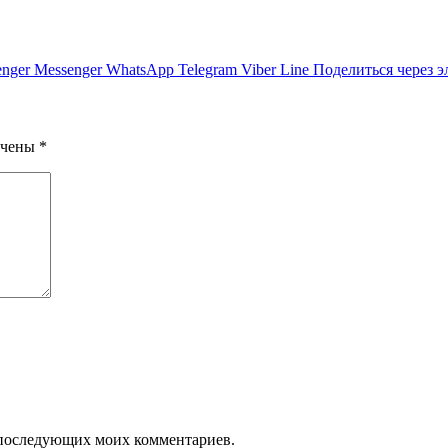
nger
Messenger
WhatsApp
Telegram
Viber
Line
Поделиться через 
ечены
*
ля последующих моих комментариев.