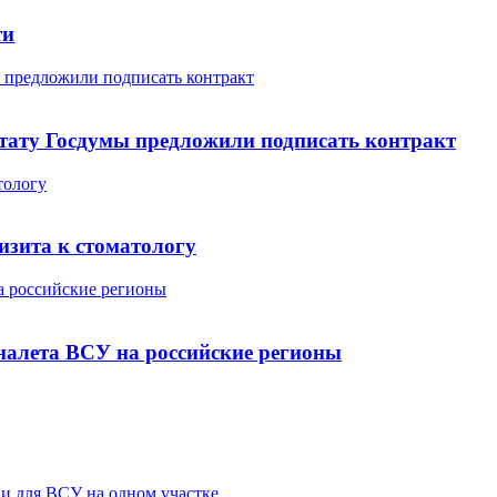
ти
 предложили подписать контракт
утату Госдумы предложили подписать контракт
тологу
изита к стоматологу
а российские регионы
налета ВСУ на российские регионы
ии для ВСУ на одном участке