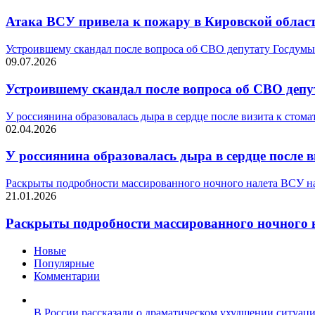
Атака ВСУ привела к пожару в Кировской облас
Устроившему скандал после вопроса об СВО депутату Госдумы
09.07.2026
Устроившему скандал после вопроса об СВО деп
У россиянина образовалась дыра в сердце после визита к стома
02.04.2026
У россиянина образовалась дыра в сердце после в
Раскрыты подробности массированного ночного налета ВСУ н
21.01.2026
Раскрыты подробности массированного ночного 
Новые
Популярные
Комментарии
В России рассказали о драматическом ухудшении ситуац