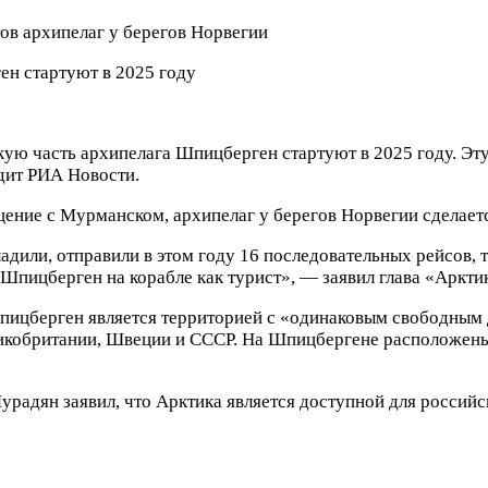
н стартуют в 2025 году
ую часть архипелага Шпицберген стартуют в 2025 году. Эту
дит РИА Новости.
щение с Мурманском, архипелаг у берегов Норвегии сделает
или, отправили в этом году 16 последовательных рейсов, т
Шпицберген на корабле как турист», — заявил глава «Аркти
Шпицберген является территорией с «одинаковым свободным
икобритании, Швеции и СССР. На Шпицбергене расположены
радян заявил, что Арктика является доступной для российск