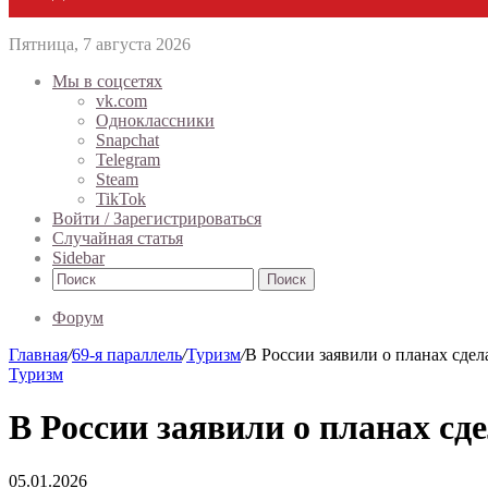
Пятница, 7 августа 2026
Мы в соцсетях
vk.com
Одноклассники
Snapchat
Telegram
Steam
TikTok
Войти / Зарегистрироваться
Случайная статья
Sidebar
Поиск
Форум
Главная
/
69-я параллель
/
Туризм
/
В России заявили о планах сдел
Туризм
В России заявили о планах сд
05.01.2026