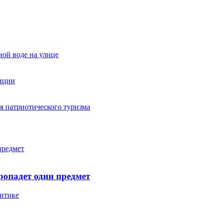
ной воде на улице
диции
я патриотического туризма
предмет
ропадет один предмет
итике